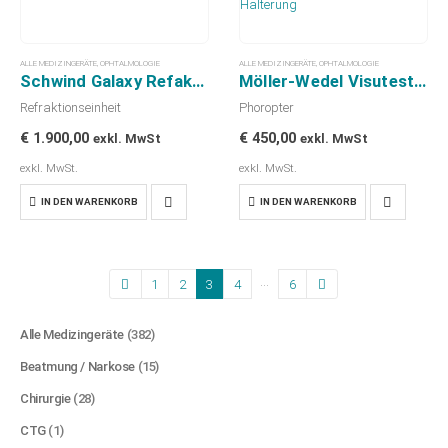
ALLE MEDIZINGERÄTE
,
OPHTALMOLOGIE
ALLE MEDIZINGERÄTE
,
OPHTALMOLOGIE
Schwind Galaxy Refaktionseinheit
Möller-Wedel Visutest D Phoropter mit Wandarm / Halterung
Refraktionseinheit
Phoropter
€
1.900,00
€
450,00
exkl. MwSt
exkl. MwSt
exkl. MwSt.
exkl. MwSt.
IN DEN WARENKORB
IN DEN WARENKORB
…
1
2
3
4
6
Alle Medizingeräte
(382)
Beatmung / Narkose
(15)
Chirurgie
(28)
CTG
(1)