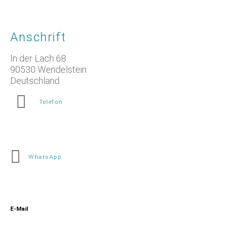
Anschrift
In der Lach 68
90530 Wendelstein
Deutschland
Telefon
+49 9129 9086914
WhatsApp
+49 160 4055520
E-Mail
info@pumed.de