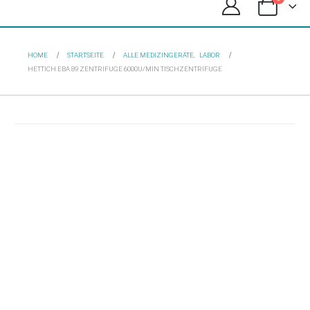
HOME
STARTSEITE
ALLE MEDIZINGERÄTE
,
LABOR
HETTICH EBA 89 ZENTRIFUGE 6000U/MIN TISCHZENTRIFUGE