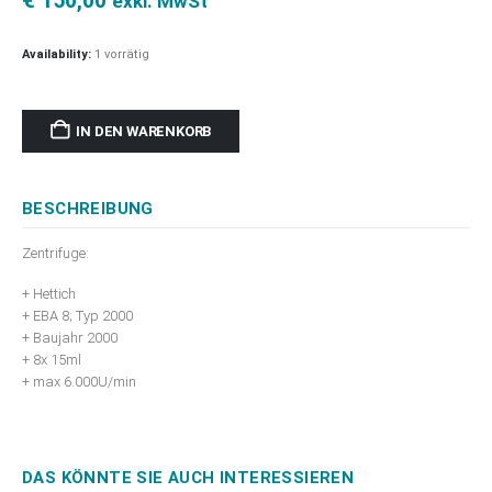
€
150,00
exkl. MwSt
Availability:
1 vorrätig
IN DEN WARENKORB
BESCHREIBUNG
Zentrifuge:
+ Hettich
+ EBA 8; Typ 2000
+ Baujahr 2000
+ 8x 15ml
+ max 6.000U/min
DAS KÖNNTE SIE AUCH INTERESSIEREN