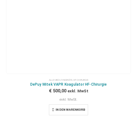
ALLE MEDIZINGERÄTE
,
HF-CHIRURGIE
DePuy Mitek VAPR Koagulator HF-Chirurgie
€
500,00
exkl. MwSt
exkl. MwSt.
IN DEN WARENKORB