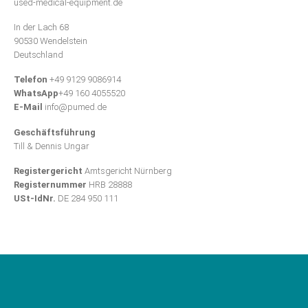
used-medical-equipment.de
In der Lach 68
90530 Wendelstein
Deutschland
Telefon
+49 9129 9086914
WhatsApp
+49 160 4055520
E-Mail
info@pumed.de
Geschäftsführung
Till & Dennis Ungar
Registergericht
Amtsgericht Nürnberg
Registernummer
HRB 28888
USt-IdNr.
DE 284 950 111