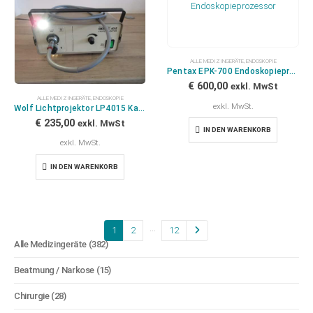
ALLE MEDIZINGERÄTE
,
ENDOSKOPIE
Pentax EPK-700 Endoskopieprozessor
€
600,00
exkl. MwSt
ALLE MEDIZINGERÄTE
,
ENDOSKOPIE
exkl. MwSt.
Wolf Lichtprojektor LP4015 Kaltlichtquelle mit Lichtleiterkabel 8061.35
€
235,00
exkl. MwSt
IN DEN WARENKORB
exkl. MwSt.
IN DEN WARENKORB
…
1
2
12
Alle Medizingeräte
(382)
Beatmung / Narkose
(15)
Chirurgie
(28)