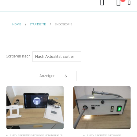
HOME
STARTSEITE
ENDOSKOPIE
Sortieren nach:
Anzeigen:
ALLE MEDIZINGERÄTE
,
ENDOSKOPIE
,
MONITORING / BLUTDRUCK
,
ZUBEHÖR / TEILE / KABEL
ALLE MEDIZINGERÄTE
,
ENDOSKOPIE