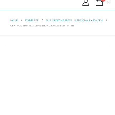
HOME
STARTSEITE
ALLE MEDIZINGERÄTE
,
ULTRASCHALL + SONDEN
GE VINGMED VIVID 7 DIMENSION 2 SONDEN & PRINTER