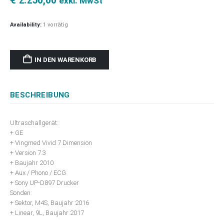
€
2.250,00
exkl. MwSt
Availability:
1 vorrätig
IN DEN WARENKORB
BESCHREIBUNG
Ultraschallgerät:
+ GE
+ Vingmed Vivid 7 Dimension
+ Version 7.3
+ Baujahr 2010
+ Aux / Phono / ECG
+ Sony UP-D897 Drucker
Sonden:
+ Sektor, M4S, Baujahr 2016
+ Linear, 9L, Baujahr 2017