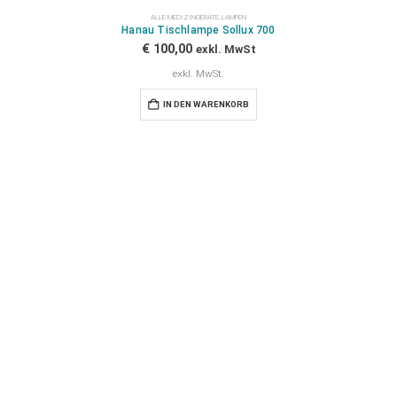
ALLE MEDIZINGERÄTE
,
LAMPEN
Hanau Tischlampe Sollux 700
€
100,00
exkl. MwSt
exkl. MwSt.
IN DEN WARENKORB