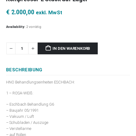
€
2.000,00
exkl. MwSt
Availability:
2 vorrätig
IN DEN WARENKORB
BESCHREIBUNG
HNO Behandlungseinheiten ESCHBACH:
1 – ROSA-WEIß:
– Eschbach Behandlung G6
– Baujahr 05/1991
– Vakuum / Luft
– Schubladen / Auszüge
– Verstellarme
– auf Rollen