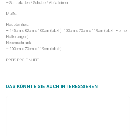
– Schubladen / Schübe / Abfalleimer
Maße:
Haupteinheit:
– 145cm x 82cm x 130cm (lxbxh); 100cm x 70cm x 119cm (lxbxh – ohne
Halterungen)
Nebenschrank:
– 100cm x 70cm x 119cm (lxbxh)
PREIS PRO EINHEIT
DAS KÖNNTE SIE AUCH INTERESSIEREN