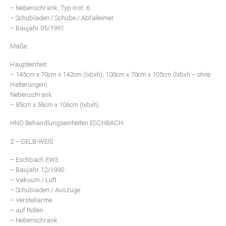
– Nebenschrank, Typ Inst. 6
– Schubladen / Schübe / Abfalleimer
– Baujahr 05/1991
Maße:
Haupteinheit:
– 145cm x 70cm x 142cm (lxbxh); 100cm x 70cm x 105cm (lxbxh – ohne
Halterungen)
Nebenschrank:
– 85cm x 56cm x 106cm (lxbxh)
HNO Behandlungseinheiten ESCHBACH:
2 – GELB-WEIß:
– Eschbach EW3
– Baujahr 12/1990
– Vakuum / Luft
– Schubladen / Auszüge
– Verstellarme
– auf Rollen
– Nebenschrank