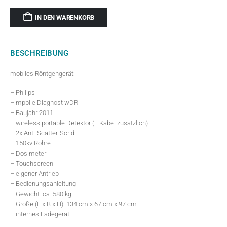
IN DEN WARENKORB
BESCHREIBUNG
mobiles Röntgengerät:
– Philips
– mpbile Diagnost wDR
– Baujahr 2011
– wireless portable Detektor (+ Kabel zusätzlich)
– 2x Anti-Scatter-Scrid
– 150kv Röhre
– Dosimeter
– Touchscreen
– eigener Antrieb
– Bedienungsanleitung
– Gewicht: ca. 580 kg
– Größe (L x B x H): 134 cm x 67 cm x 97 cm
– internes Ladegerät