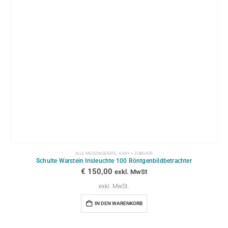
ALLE MEDIZINGERÄTE
,
X-RAY + ZUBEHÖR
Schulte Warstein Irisleuchte 100 Röntgenbildbetrachter
€
150,00
exkl. MwSt
exkl. MwSt.
IN DEN WARENKORB