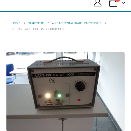
HOME
STARTSEITE
ALLE MEDIZINGERÄTE
,
ENDOSKOPIE
RICHARD WOLF LICHTPROJEKTOR 4000