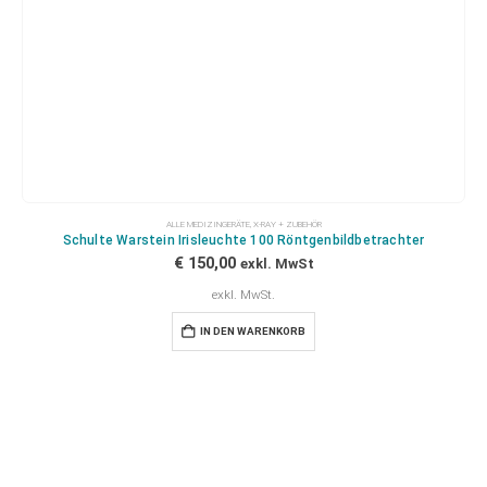
ALLE MEDIZINGERÄTE
,
X-RAY + ZUBEHÖR
Schulte Warstein Irisleuchte 100 Röntgenbildbetrachter
€
150,00
exkl. MwSt
exkl. MwSt.
IN DEN WARENKORB