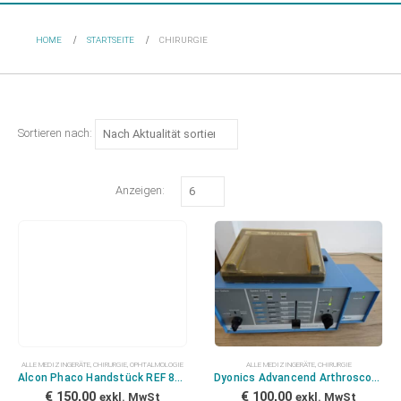
HOME
STARTSEITE
CHIRURGIE
Sortieren nach:
Anzeigen:
ALLE MEDIZINGERÄTE
,
CHIRURGIE
,
OPHTALMOLOGIE
ALLE MEDIZINGERÄTE
,
CHIRURGIE
Alcon Phaco Handstück REF 8065740968 Handpiece
Dyonics Advancend Arthroscopic Surgical System
€
150,00
€
100,00
exkl. MwSt
exkl. MwSt