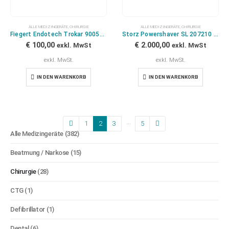
ALLE MEDIZINGERÄTE
,
CHIRURGIE
ALLE MEDIZINGERÄTE
,
CHIRURGIE
Fiegert Endotech Trokar 9005958W
Storz Powershaver SL 207210 20
€
100,00
€
2.000,00
exkl. MwSt
exkl. MwSt
exkl. MwSt.
exkl. MwSt.
IN DEN WARENKORB
IN DEN WARENKORB
…
1
2
3
5
Alle Medizingeräte
(382)
Beatmung / Narkose
(15)
Chirurgie
(28)
CTG
(1)
Defibrillator
(1)
Dental
(6)