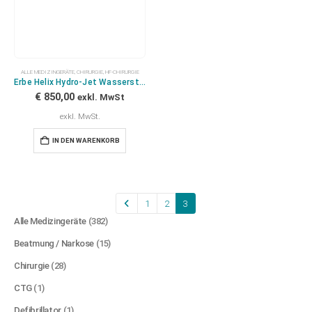
ALLE MEDIZINGERÄTE
,
CHIRURGIE
,
HF-CHIRURGIE
Erbe Helix Hydro-Jet Wasserstrahldissektor
€
850,00
exkl. MwSt
exkl. MwSt.
IN DEN WARENKORB
1
2
3
Alle Medizingeräte
(382)
Beatmung / Narkose
(15)
Chirurgie
(28)
CTG
(1)
Defibrillator
(1)