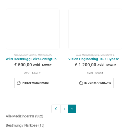
ALLE MEDIZINGERÄTE
,
MIKROSKOPE
ALLE MEDIZINGERÄTE
,
MIKROSKOPE
Wild Heerbrugg Leica Schrägtubus MTU 207
Vision Engineering TS-3 Dynascope Stereo Zoom
€
500,00
€
1.200,00
exkl. MwSt
exkl. MwSt
exkl. MwSt.
exkl. MwSt.
IN DEN WARENKORB
IN DEN WARENKORB
1
2
Alle Medizingeräte
(382)
Beatmung / Narkose
(15)