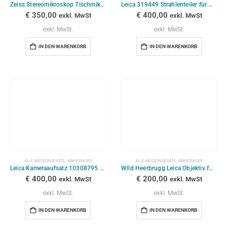
Zeiss Stereomikroskop Tischmikroskop
Leica 319449 Strahlenteiler für OP-Mikroskop VIS.50%
€
350,00
€
400,00
exkl. MwSt
exkl. MwSt
exkl. MwSt.
exkl. MwSt.
IN DEN WARENKORB
IN DEN WARENKORB
ALLE MEDIZINGERÄTE
,
MIKROSKOPE
ALLE MEDIZINGERÄTE
,
MIKROSKOPE
Leica Kameraaufsatz 10308795 für OP-Mikroskop
Wild Heerbrugg Leica Objektiv f200
€
400,00
€
200,00
exkl. MwSt
exkl. MwSt
exkl. MwSt.
exkl. MwSt.
IN DEN WARENKORB
IN DEN WARENKORB