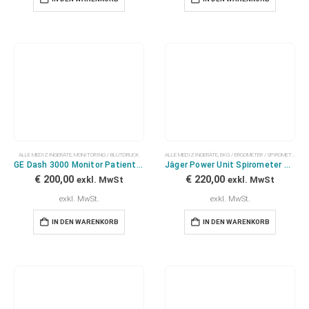
ALLE MEDIZINGERÄTE
,
MONITORING / BLUTDRUCK
ALLE MEDIZINGERÄTE
,
EKG / ERGOMETER / SPIROMETER
GE Dash 3000 Monitor Patientenmonitor
Jäger Power Unit Spirometer mit Carefusion Masterscope
€
200,00
€
220,00
exkl. MwSt
exkl. MwSt
exkl. MwSt.
exkl. MwSt.
IN DEN WARENKORB
IN DEN WARENKORB