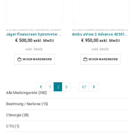
ALLE MEDIZINGERÄTE
,
EKG / ERGOMETER / SPIROMETER
ALLE MEDIZINGERÄTE
,
ENDOSKOPIE
,
MONITORING / BLUTDRUCK
Jäger Flowscreen Spirometer Lufu
Ambu aView 2 Advance 405011000 mit Halterung und Netzteil
€
500,00
€
950,00
exkl. MwSt
exkl. MwSt
exkl. MwSt.
exkl. MwSt.
IN DEN WARENKORB
IN DEN WARENKORB
…
1
2
3
67
Alle Medizingeräte
(382)
Beatmung / Narkose
(15)
Chirurgie
(28)
CTG
(1)