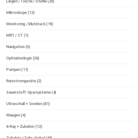
Liegen / Tische / Stühle
(20)
Mikroskope
(12)
Monitoring / Blutdruck
(19)
MRT / CT
(1)
Navigation
(6)
Ophtalmologie
(36)
Pumpen
(11)
Reizstromgeräte
(2)
Sauerstoff-Sparsysteme
(4)
Ultraschall + Sonden
(81)
Waagen
(4)
X-Ray + Zubehör
(12)
Zubehör / Teile / Kabel
(49)