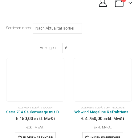
Sortieren nach:
Anzeigen:
ALLE MEDIZINGERÄTE
,
WAAGEN
ALLE MEDIZINGERÄTE
,
OPHTALMOLOGIE
Seca 704 Säulenwaage mit BMI-Rechner und Messstab
Schwind Megaline Refraktionseinheit Phoropter Möller Visutron Plus & Projektor
€
150,00
€
4.750,00
exkl. MwSt
exkl. MwSt
exkl. MwSt.
exkl. MwSt.
IN DEN WARENKORB
IN DEN WARENKORB